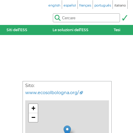
english
español
français
português
italiano
Siti dell’ESS
Le soluzioni dell’ESS
Tesi
Sito:
www.ecosolbologna.org/
+
−