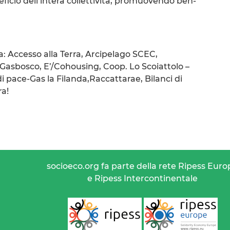
neficio dell’intera collettività, promuovendo ben-
 Accesso alla Terra, Arcipelago SCEC,
asbosco, E’/Cohousing, Coop. Lo Scoiattolo –
di pace-Gas la Filanda,Raccattarae, Bilanci di
ra!
socioeco.org fa parte della rete Ripess Euro
e Ripess Intercontinentale