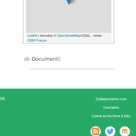
Leaflet
| données ©
OpenStreetMap
/ODbL - rendu
OSM France
Documenti:
pa
Collaboriamo con
Contatto
Come arricchire il sito