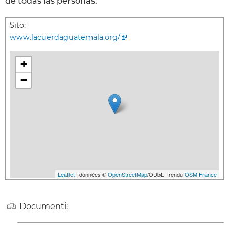
de todas las personas.
Sito:
www.lacuerdaguatemala.org/
+
−
Leaflet
| données ©
OpenStreetMap
/ODbL - rendu
OSM France
Documenti: