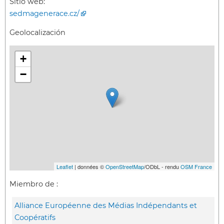
Sitio web:
sedmagenerace.cz/
Geolocalización
+
−
Leaflet
| données ©
OpenStreetMap
/ODbL - rendu
OSM France
Miembro de :
Alliance Européenne des Médias Indépendants et
Coopératifs