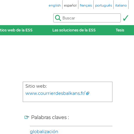
english
español
français
português
italiano
itios web de la ESS
Las soluciones de la ESS
Tesis
Sitio web:
www.courrierdesbalkans.fr/
Palabras claves :
globalización