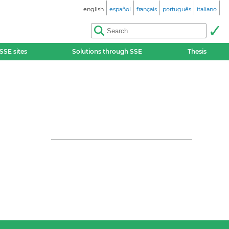
english
español
français
português
italiano
SSE sites
Solutions through SSE
Thesis