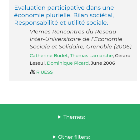
Evaluation participative dans une
économie plurielle. Bilan sociétal,
Responsabilité et utilité sociale.
VIemes Rencontres du Réseau
Inter-Universitaire de l’Economie
Sociale et Solidaire, Grenoble (2006)
Catherine Bodet
,
Thomas Lamarche
, Gérard
Leseul,
Dominique Picard
, June 2006
RIUESS
Themes:
Other filters: