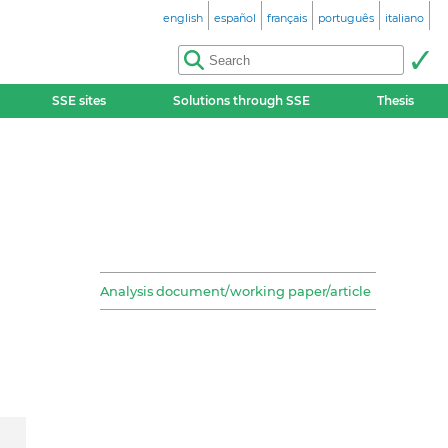
english
español
français
português
italiano
SSE sites
Solutions through SSE
Thesis
Analysis document/working paper/article