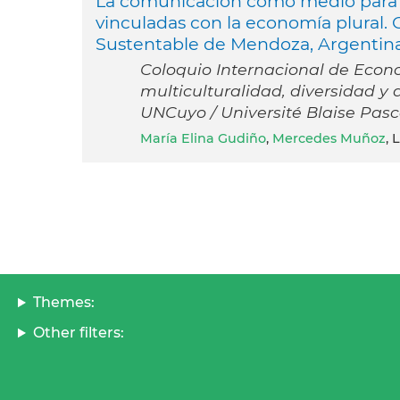
La comunicación como medio para p
vinculadas con la economía plural. O
Sustentable de Mendoza, Argentin
Coloquio Internacional de Econo
multiculturalidad, diversidad y des
UNCuyo / Université Blaise Pas
María Elina Gudiño
,
Mercedes Muñoz
, 
Themes:
Other filters: