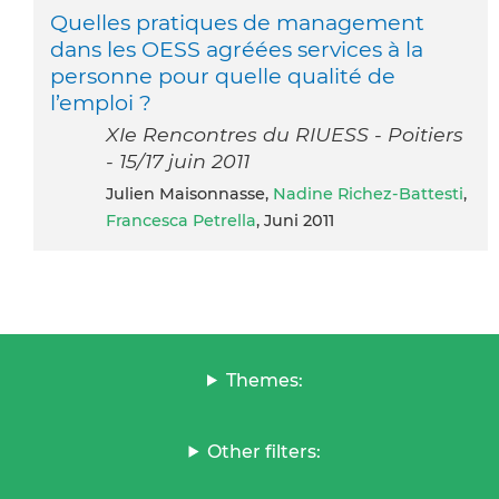
Quelles pratiques de management
dans les OESS agréées services à la
personne pour quelle qualité de
l’emploi ?
XIe Rencontres du RIUESS - Poitiers
- 15/17 juin 2011
Julien Maisonnasse,
Nadine Richez-Battesti
,
Francesca Petrella
, Juni 2011
Themes:
Other filters: