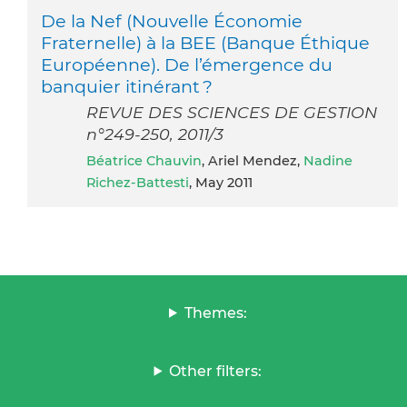
De la Nef (Nouvelle Économie
Fraternelle) à la BEE (Banque Éthique
Européenne). De l’émergence du
banquier itinérant ?
REVUE DES SCIENCES DE GESTION
n°249-250, 2011/3
Béatrice Chauvin
, Ariel Mendez,
Nadine
Richez-Battesti
, May 2011
Themes:
Other filters: