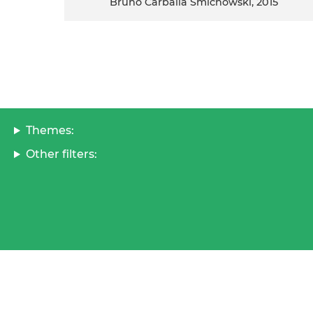
Bruno Carballa Smichowski, 2015
Themes:
Other filters: