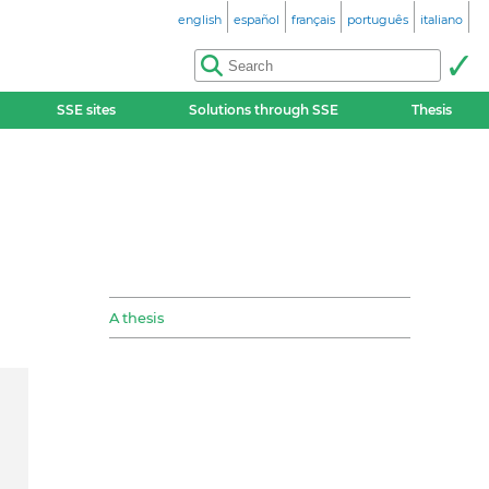
english
español
français
português
italiano
SSE sites
Solutions through SSE
Thesis
A thesis