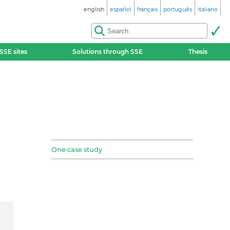
english
español
français
português
italiano
SSE sites
Solutions through SSE
Thesis
One case study