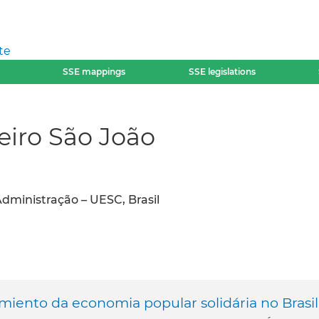
te
SSE mappings
SSE legislations
eiro São João
ministração – UESC, Brasil
imiento da economia popular solidária no Brasil