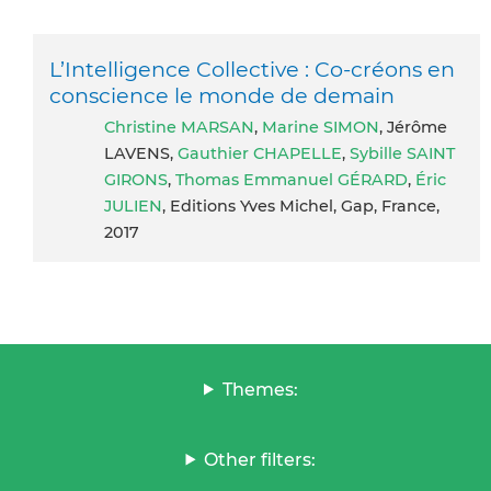
L’Intelligence Collective : Co-créons en
conscience le monde de demain
Christine MARSAN
,
Marine SIMON
, Jérôme
LAVENS,
Gauthier CHAPELLE
,
Sybille SAINT
GIRONS
,
Thomas Emmanuel GÉRARD
,
Éric
JULIEN
, Editions Yves Michel, Gap, France,
2017
Themes:
Other filters: