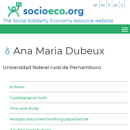
en
es
fr
pt
it
The Social Solidarity Economy resource website
Ana Maria Dubeux
Universidad federal rural de Pernambuco
A thesis
2 pedagogical tools
One case study
Analysis document/working paper/article
2 public contributions