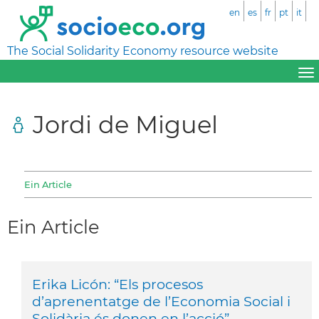
en
es
fr
pt
it
The Social Solidarity Economy resource website
Jordi de Miguel
Ein Article
Ein Article
Erika Licón: “Els procesos
d’aprenentatge de l’Economia Social i
Solidària és donen en l’acció”