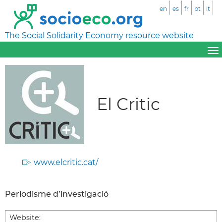
en
es
fr
pt
it
The Social Solidarity Economy resource website
El Critic
www.elcritic.cat/
Periodisme d’investigació
Website: