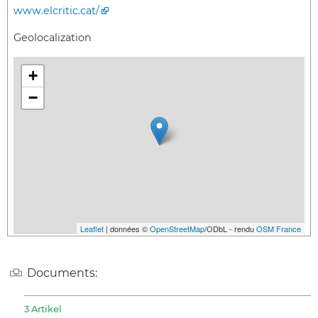
www.elcritic.cat/
Geolocalization
+
−
Leaflet
| données ©
OpenStreetMap
/ODbL - rendu
OSM France
Documents:
3 Artikel