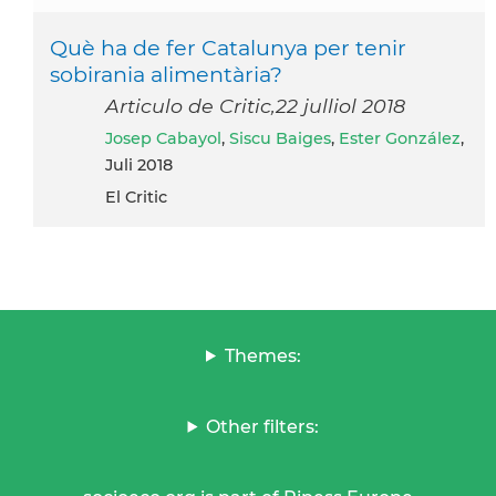
Què ha de fer Catalunya per tenir
sobirania alimentària?
Articulo de Critic,22 julliol 2018
Josep Cabayol
,
Siscu Baiges
,
Ester González
,
Juli 2018
El Critic
Themes:
Other filters: