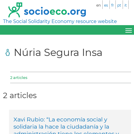
en
es
fr
pt
it
The Social Solidarity Economy resource website
Núria Segura Insa
2 articles
2 articles
Xavi Rubio: “La economía social y
solidaria la hace la ciudadanía y la
administración tiene los elementos y