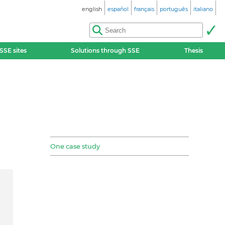
english
español
français
português
italiano
SSE sites
Solutions through SSE
Thesis
One case study