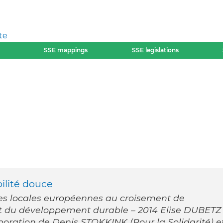
te
SSE mappings
SSE legislations
ilité douce
es locales européennes au croisement de
 et du développement durable – 2014 Elise DUBETZ
laboration de Denis STOKKINK (Pour la Solidarité) e