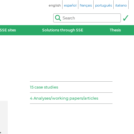
english
español
français
português
italiano
SSE sites
Solutions through SSE
Thesis
15 case studies
4 Analyses/working papers/articles
t