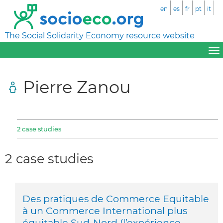
en
es
fr
pt
it
The Social Solidarity Economy resource website
Pierre Zanou
2 case studies
2 case studies
Des pratiques de Commerce Equitable
à un Commerce International plus
équitable Sud-Nord (l’expérience