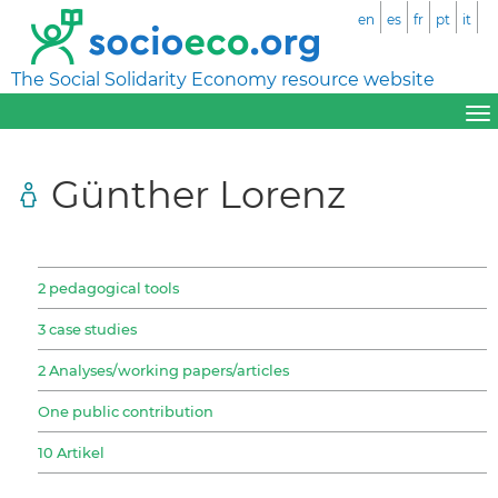
en
es
fr
pt
it
The Social Solidarity Economy resource website
Günther Lorenz
2 pedagogical tools
3 case studies
2 Analyses/working papers/articles
One public contribution
10 Artikel