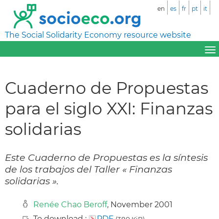
en
es
fr
pt
it
The Social Solidarity Economy resource website
Cuaderno de Propuestas
para el siglo XXI: Finanzas
solidarias
Este Cuaderno de Propuestas es la síntesis
de los trabajos del Taller « Finanzas
solidarias ».
Renée Chao Beroff
, November 2001
To download :
PDF
(380 KiB)