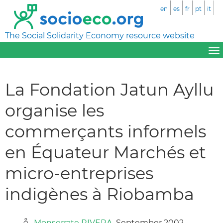
en
es
fr
pt
it
The Social Solidarity Economy resource website
La Fondation Jatun Ayllu
organise les
commerçants informels
en Équateur Marchés et
micro-entreprises
indigènes à Riobamba
Monserrate RIVERA
, September 2002