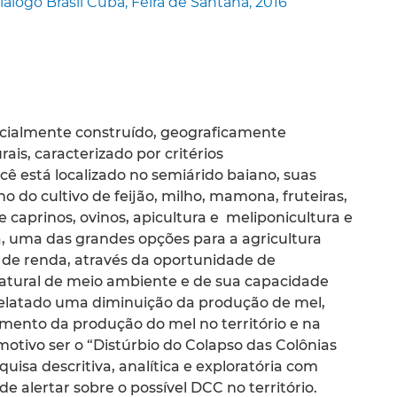
go Brasil Cuba, Feira de Santana, 2016
socialmente construído, geograficamente
ais, caracterizado por critérios
ecê está localizado no semiárido baiano, suas
 do cultivo de feijão, milho, mamona, fruteiras,
 caprinos, ovinos, apicultura e meliponicultura e
ra, uma das grandes opções para a agricultura
 de renda, através da oportunidade de
atural de meio ambiente e de sua capacidade
 relatado uma diminuição da produção de mel,
mento da produção do mel no território e na
motivo ser o “Distúrbio do Colapso das Colônias
quisa descritiva, analítica e exploratória com
 alertar sobre o possível DCC no território.