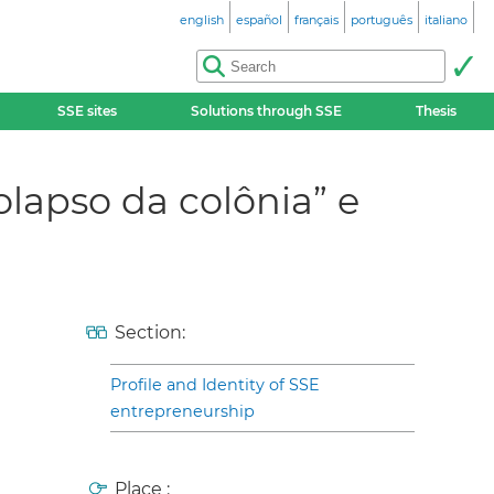
english
español
français
português
italiano
SSE sites
Solutions through SSE
Thesis
olapso da colônia” e
Section:
Profile and Identity of SSE
entrepreneurship
Place :