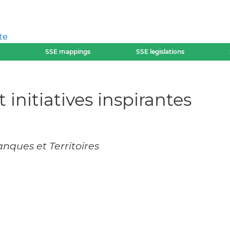
te
SSE mappings
SSE legislations
 initiatives inspirantes
nques et Territoires