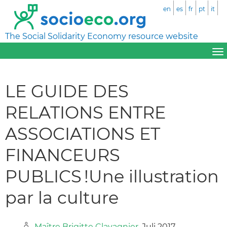
en
es
fr
pt
it
The Social Solidarity Economy resource website
LE GUIDE DES
RELATIONS ENTRE
ASSOCIATIONS ET
FINANCEURS
PUBLICS !Une illustration
par la culture
Maître Brigitte Clavagnier
, Juli 2017