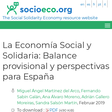
en
es
fr
pt
it
The Social Solidarity Economy resource website
La Economía Social y
Solidaria: Balance
provisional y perspectivas
para España
Miguel Ángel Martínez del Arco
,
Fernando
Sabín Galán
,
Ana Álvaro Moreno
,
Adrián Gallero
Moreiras
,
Sandra Salsón Martín
, Februar 2019
To download :
PDF
(490 KiB)