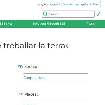
english
español
français
português
italiano
SSE sites
Solutions through SSE
Thesis
reballar la terra»
Section:
Cooperatives
Places :