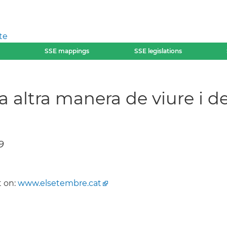
te
SSE mappings
SSE legislations
altra manera de viure i de t
9
 on:
www.elsetembre.cat