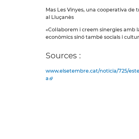
Mas Les Vinyes, una cooperativa de 
al Lluçanès
«Col·laborem i creem sinergies amb 
econòmics sinó també socials i cultur
Sources :
www.elsetembre.cat/noticia/725/este
a