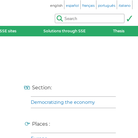
english
español
français
português
italiano
SSE sites
Solutions through SSE
Thesis
Section:
Democratizing the economy
Places :