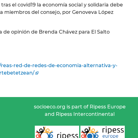
tras el covid19 la economía social y solidaria debe
a a miembros del consejo, por Genoveva López
na de opinión de Brenda Chávez para El Salto
/reas-red-de-redes-de-economia-alternativa-y-
urtebetetzean/
socioeco.org is part of Ripess Europe
and Ripess Intercontinental