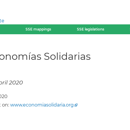
te
SSE mappings
SSE legislations
onomías Solidarias
bril 2020
2020
 on:
www.economiasolidaria.org