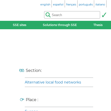
english
español
français
português
italiano
SSE sites
Solutions through SSE
Thesis
Section:
Alternative local food networks
Place :