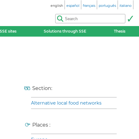
english
español
français
português
italiano
SSE sites
Solutions through SSE
Thesis
Section:
Alternative local food networks
Places :