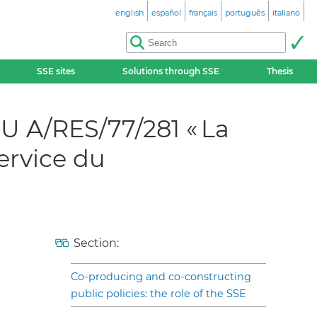
english
español
français
português
italiano
SSE sites
Solutions through SSE
Thesis
ONU A/RES/77/281 « La
ervice du
Section:
Co-producing and co-constructing
public policies: the role of the SSE