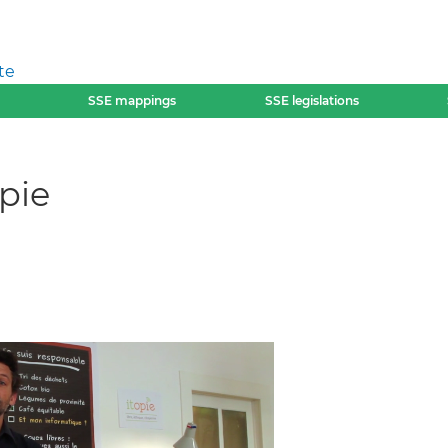
te
SSE mappings
SSE legislations
opie