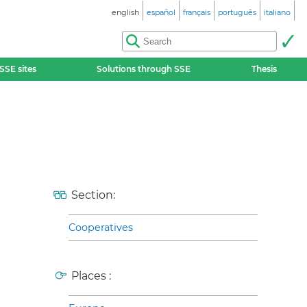
english
español
français
português
italiano
SSE sites
Solutions through SSE
Thesis
Section:
Cooperatives
Places :