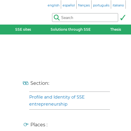
english
español
français
português
italiano
SSE sites
Solutions through SSE
Thesis
Section:
Profile and Identity of SSE
entrepreneurship
Places :