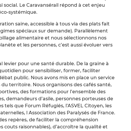
i social. Le Caravansérail répond à cet enjeu
éco-systémique.
tion saine, accessible à tous via des plats fait
(régimes spéciaux sur demande). Parallèlement
llage alimentaire et nous sélectionnons nos
anète et les personnes, c’est aussi évoluer vers
l levier pour une santé durable. De la graine à
uotidien pour sensibiliser, former, faciliter
e débat public. Nous avons mis en place un service
 du territoire. Nous organisons des cafés santé,
 sportives, des formations pour l’ensemble des
nes, demandeurs d’asile, personnes porteuses de
s tels que Forum Réfugiés, l’ASVEL Citoyen, les
ternelles, l Association des Paralysés de France.
es repères, de faciliter la compréhension
couts raisonnables), d’accroître la qualité et