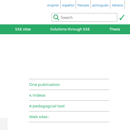
english
español
français
português
italiano
SSE sites
Solutions through SSE
Thesis
One publication
4 Videos
A pedagogical tool
Web sites :