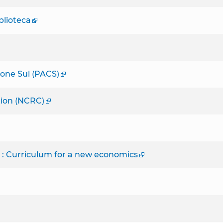
blioteca
 Cone Sul (PACS)
ion (NCRC)
: Curriculum for a new economics