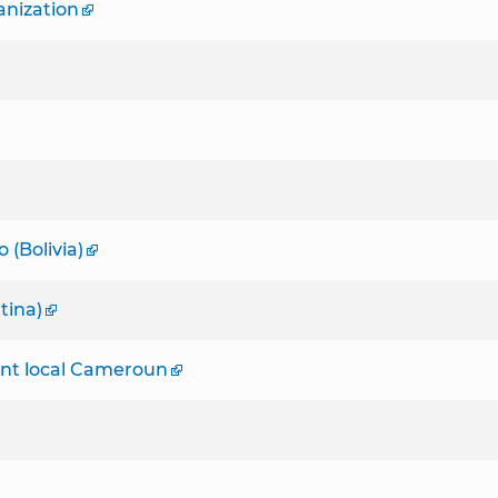
anization
 (Bolivia)
tina)
ent local Cameroun