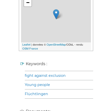
−
Leaflet
| données ©
OpenStreetMap
/ODbL - rendu
OSM France
Keywords :
fight against exclusion
Young people
Flüchtlingen