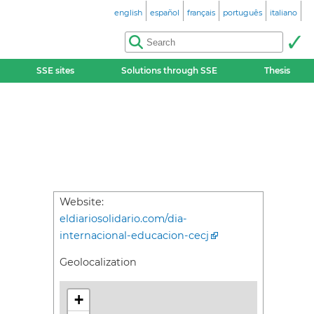
english
español
français
português
italiano
SSE sites
Solutions through SSE
Thesis
Website:
eldiariosolidario.com/dia-
internacional-educacion-cecj
Geolocalization
+