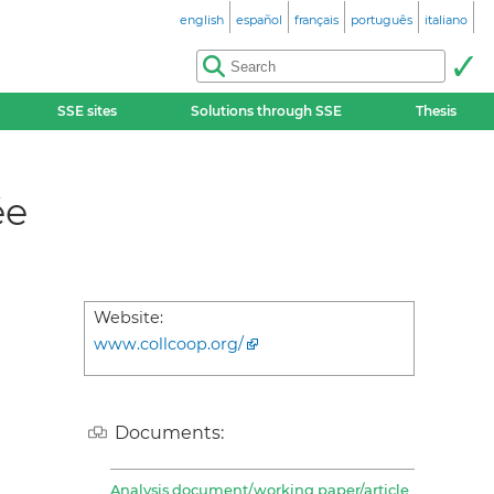
english
español
français
português
italiano
SSE sites
Solutions through SSE
Thesis
ée
Website:
www.collcoop.org/
Documents:
Analysis document/working paper/article