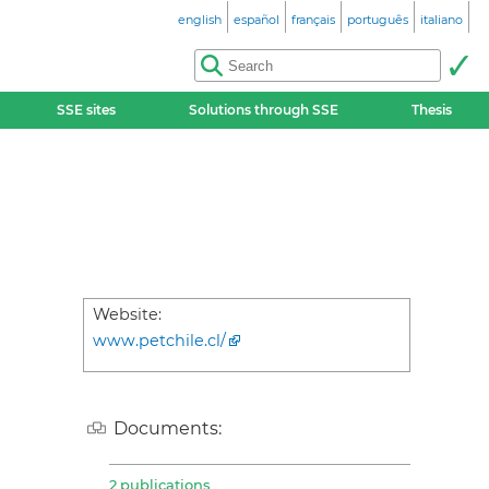
english
español
français
português
italiano
SSE sites
Solutions through SSE
Thesis
Website:
www.petchile.cl/
Documents:
2 publications