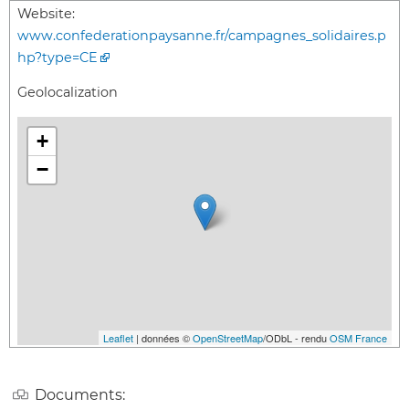
Website:
www.confederationpaysanne.fr/campagnes_solidaires.p
hp?type=CE
Geolocalization
+
−
Leaflet
| données ©
OpenStreetMap
/ODbL - rendu
OSM France
Documents: