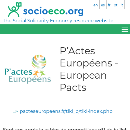
en
es
fr
pt
it
The Social Solidarity Economy resource website
P’Actes
Européens -
European
Pacts
pacteseuropeens.fr/tiki_b/tiki-index.php
Sept ans après le cahier de propositions n°1 de juillet