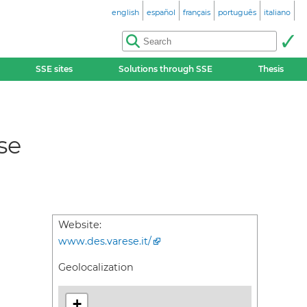
english
español
français
português
italiano
SSE sites
Solutions through SSE
Thesis
se
Website:
www.des.varese.it/
Geolocalization
+