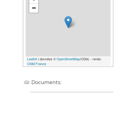
−
Leaflet
| données ©
OpenStreetMap
/ODbL - rendu
OSM France
Documents: