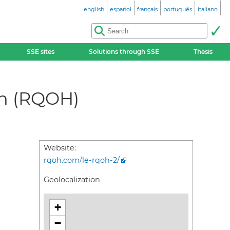
english
español
français
português
italiano
SSE sites
Solutions through SSE
Thesis
on (RQOH)
Website:
rqoh.com/le-rqoh-2/
Geolocalization
+
−