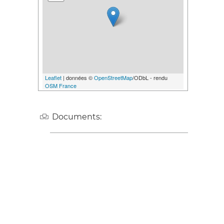
Leaflet
| données ©
OpenStreetMap
/ODbL - rendu
OSM France
Documents: