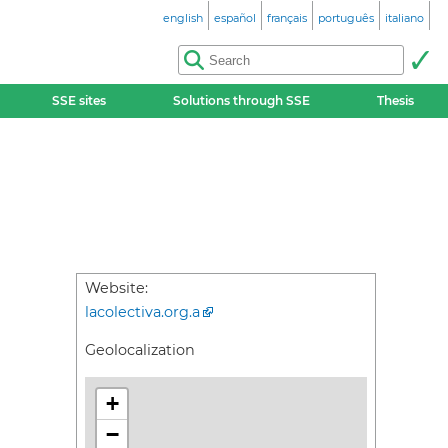
english
español
français
português
italiano
SSE sites
Solutions through SSE
Thesis
Website:
lacolectiva.org.a
Geolocalization
+
−