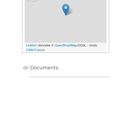
Leaflet
| données ©
OpenStreetMap
/ODbL - rendu
OSM France
Documents: