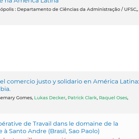
 e na América Latina
ópolis : Departamento de Ciências da Administração / UFSC,,
del comercio justo y solidario en América Latina
bia.
osemary Gomes,
Lukas Decker
,
Patrick Clark
,
Raquel Oses
,
érative de Travail dans le domaine de la
à Santo Andre (Brasil, Sao Paolo)