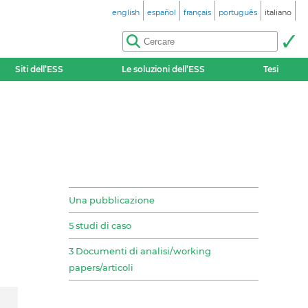
english
español
français
português
italiano
Siti dell’ESS
Le soluzioni dell’ESS
Tesi
Una pubblicazione
5 studi di caso
3 Documenti di analisi/working
papers/articoli