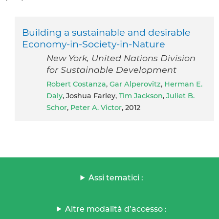
Building a sustainable and desirable
Economy-in-Society-in-Nature
New York, United Nations Division
for Sustainable Development
Robert Costanza
,
Gar Alperovitz
,
Herman E.
Daly
, Joshua Farley,
Tim Jackson
,
Juliet B.
Schor
,
Peter A. Victor
, 2012
Assi tematici :
Altre modalità d’accesso :