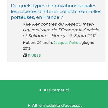
De quels types d’innovations sociales
les sociétés d’intérêt collectif sont-elles
porteuses, en France ?
XIIe Rencontres du Réseau Inter-
Universitaire de l’Economie Sociale
et Solidaire - Nancy - 6-8 juin 2012
Hubert Gérardin,
Jacques Poirot
, giugno
2012
RIUESS
Assi tematici :
Altre modalità d’accesso :