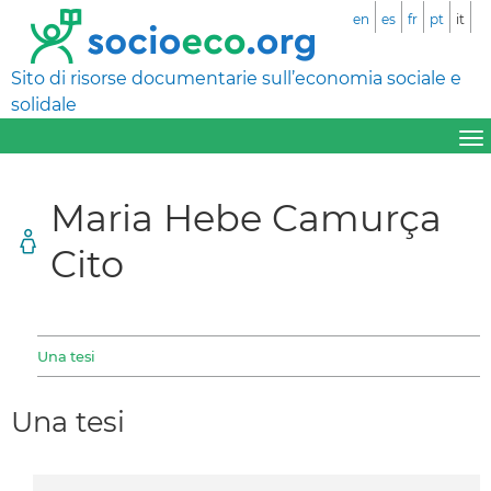
en
es
fr
pt
it
Sito di risorse documentarie sull’economia sociale e
solidale
Maria Hebe Camurça
Cito
Una tesi
Una tesi