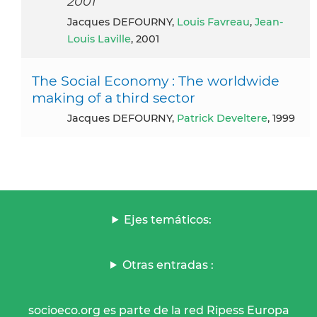
2001
Jacques DEFOURNY,
Louis Favreau
,
Jean-
Louis Laville
, 2001
The Social Economy : The worldwide
making of a third sector
Jacques DEFOURNY,
Patrick Develtere
, 1999
Ejes temáticos:
Otras entradas :
socioeco.org es parte de la red Ripess Europa