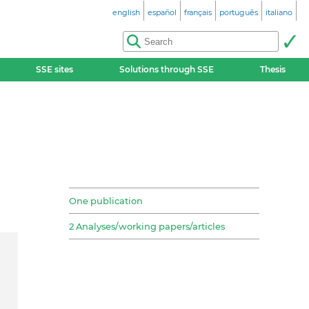
english
español
français
português
italiano
SSE sites
Solutions through SSE
Thesis
One publication
2 Analyses/working papers/articles