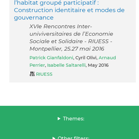
l’habitat groupé participatif :
Construction identitaire et modes de
gouvernance
XVIe Rencontres Inter-
univiversitaires de l’Economie
Sociale et Solidaire - RIUESS -
Montpellier, 25.27 mai 2016
Patrick Gianfaldoni
, Cyril Olivi,
Arnaud
Perrier
,
Isabelle Saltarelli
, May 2016
RIUESS
Themes:
Other filters: