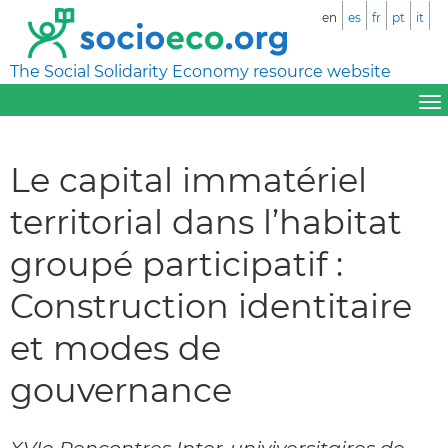
en
es
fr
pt
it
The Social Solidarity Economy resource website
Le capital immatériel
territorial dans l’habitat
groupé participatif :
Construction identitaire
et modes de
gouvernance
XVIe Rencontres Inter-univiversitaires de